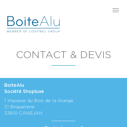
CONTACT & DEVIS
BoiteAlu
Société Shopluxe
1 Impasse du Bois de la Grange
ZI Briqueterie
33610 CANEJAN